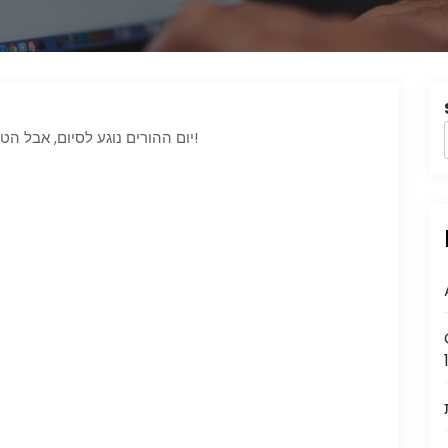
יום ההורים נוגע לסיום, אבל הטריסטסטר עדיין מבצע לקלקל את יום הלומברג’נס!