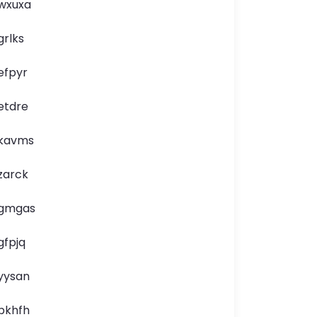
wxuxa
grlks
efpyr
etdre
kavms
zarck
gmgas
gfpjq
yysan
pkhfh