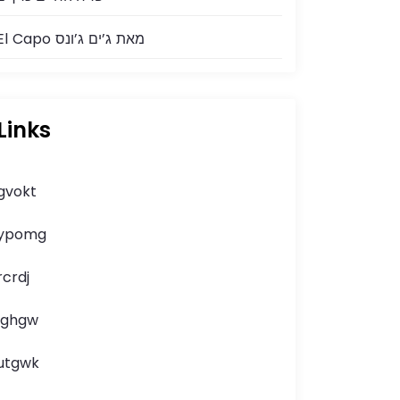
El Capo מאת ג’ים ג’ונס
Links
gvokt
ypomg
rcrdj
lghgw
utgwk