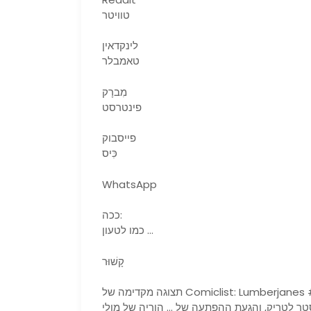
טוויטר
לינקדאין
טאמבלר
מִברָק
פינטרסט
פייסבוק
כִּיס
WhatsApp
ככה:
כמו לטעון …
קָשׁוּר
תצוגה מקדימה של Comiclist: Lumberjanes #40 הורים במחנה מסיים, עם משימת הצלה של אבואליטה,
ריק, והגעת ההפתעה של … הוריה של מולי? Lumberjanes #40 מו”ל: Kaboom!, חותם של