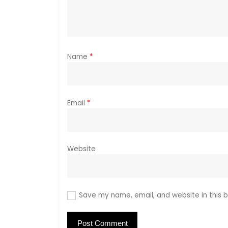
t
i
o
Name
*
n
Email
*
Website
Save my name, email, and website in this b