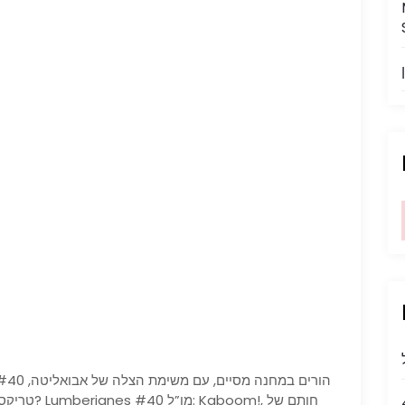
טריקסטר לט
-#36: