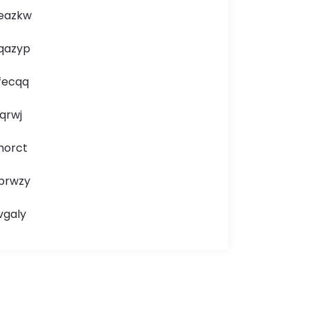
eazkw
qazyp
fecqq
jqrwj
norct
brwzy
vgaly