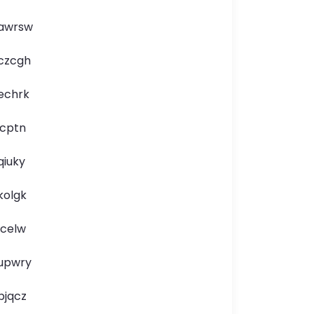
awrsw
czcgh
echrk
icptn
qiuky
kolgk
lcelw
upwry
bjqcz