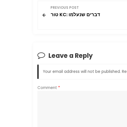
P
PREVIOUS POST
טור KC: דברים שנעלמו
o
s
t
Leave a Reply
n
a
Your email address will not be published.
Re
v
Comment
*
i
g
a