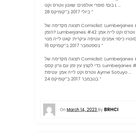
בום! סופרי אולפנים: שאנון ווטרס וקט L …
28 ביולי 2017 ב”קומיקס ”
תצוגה מקדימה של Comiclist: Lumberjanes #42 The Roanoke Gals עלולות היה בטעות … האט את
הזמן? Lumberjanes #42 מו”ל: בום! קופסה, חותם של בום! סופרי אולפנים: שאנון ווטרס וקט לייה אמן:
16 בספטמבר 2017 ב”קומיקס ”
תצוגה מקדימה של Comiclist: Lumberjanes #44 כדי להציל את המחנה מהרס, הרוזוקס יוצאים אל היער
כדי לקצץ עץ זמן עם גרזן קסם. Lumberjanes #44 מו”ל: בום! קופסה, חותם של בום! סופרי אולפנים: שאנון
ווטרס וקט לייה אמן: עטיפת Ayme Sotuyo …
24 בנובמבר 2017 ב”קומיקס “
BRHCI
On
March 14, 2023
By