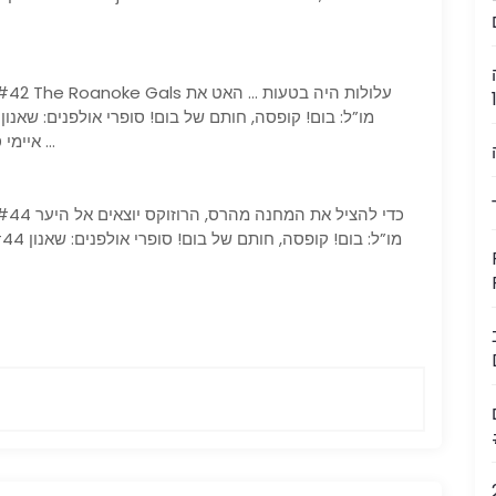
איימי סוטויו כיסוי אמנים: עטיפה עיקרית: קאט לייה מנוי …
R
​