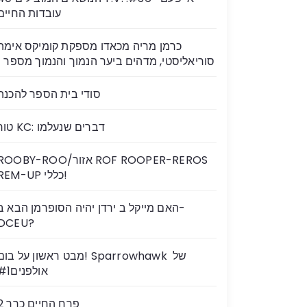
עובדות החיים
כרמן מריה מכאדו מספקת קומיקס אימה
סוריאליסטי, מדהים ביער הנמוך והנמוך מספר 1
סודי בית הספר להכנה
טור KC: דברים שנעלמו
ROOBY-ROO/אזור OF ROOPER-REROS
REM-UP כללי!
האם מייקל ב ירדן יהיה הסופרמן הבא ב-
DCEU?
מבט ראשון על בום! Sparrowhawk של ​
אולפנים#1
פרח החיים כרך 2