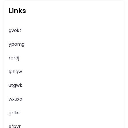
Links
gvokt
ypomg
rcrdj
lghgw
utgwk
wxuxa
grlks
efpyr