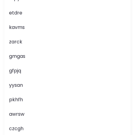
etdre
kavms
zarck
gmgas
gfpjq
yysan
pkhfh
awrsw
czcgh