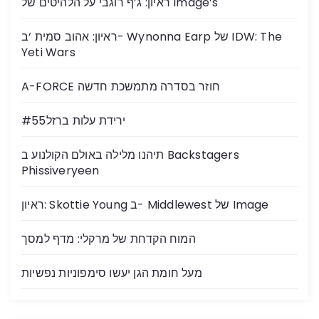
ראיון: ג’ף רוגבי על הלהיטים של Image’s
ראיון: אהוב סמית ‘ב- Wynonna Earp של IDW: The
Yeti Wars
A-FORCE חוזר בסדרה מתמשכת חדשה
ירידת עלות ברזל#55
תיהנו מלילה באולם הקולנוע ב Backstagers
Phissiveryeen
ראיון: Skottie Young ב- Middlewest של Image
המוח הקדחת של מרקלי: מדף למסך
מעל חומת הגן יעשו סימפוניות נפשיות