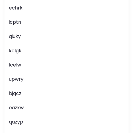
echrk
icptn
qiuky
kolgk
lcelw
upwry
bjqcz
eazkw
qazyp