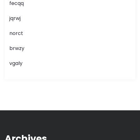
fecqq
jqrwj
norct
brwzy
vgaly
Archives