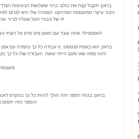
בראון: תקבל קצת את כולם. ברור ששלושת הבעיטות הצדדיו
גיבור עיקרי ממעצמות הפרויקט. המטרה שלי היא לגרום לפי
של גיבורי העל שעליו לצייר. אני מקווה שהוא יוכל לנתב את ג’ורג ‘פרז הפנימי שלו !!!
ווסטפילד: אתה עובד עם האמן פיט וודס על רוצחי גיבורים. מה אתה יכול לומר על שיתוף הפעולה שלך?
יום רביעי, 8
בראון: הוא באמת פנטסטי. זו עבודה כל כך נחמדה עם אמ
הזה ממה שאי פעם הייתי עושה. העבודה שלו כל כך נקייה ודינמית – החבר’ה אתם הולכים לאהוב את זה!
י
מעצמות פרויק
-#36:
בראון: בטח! הספר הזה הולך להיות כל כך בונקרס דאנג
הספר הזה יתפוס את המקל וינחה את הסירה היישר אל ההר הארור!
Su