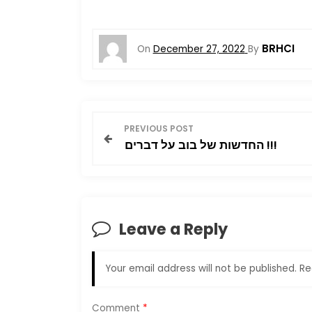
BRHCI
On
December 27, 2022
By
P
PREVIOUS POST
החדשות של בוב על דברים !!!
o
s
t
Leave a Reply
n
Your email address will not be published.
Re
a
Comment
*