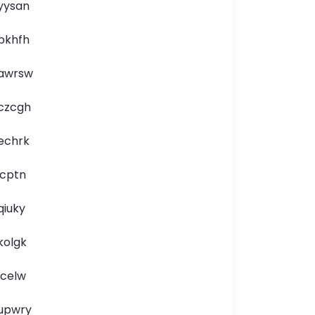
yysan
pkhfh
awrsw
czcgh
echrk
icptn
qiuky
kolgk
lcelw
upwry