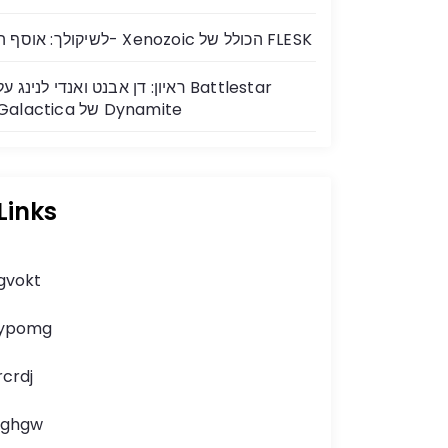
לשיקולך: אוסף ה- Xenozoic הכולל של FLESK
ראיון: דן אבנט ואנדי לנינג על Battlestar
Galactica של Dynamite
Links
gvokt
ypomg
rcrdj
lghgw