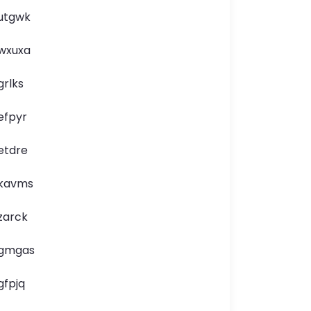
utgwk
wxuxa
grlks
efpyr
etdre
kavms
zarck
gmgas
gfpjq