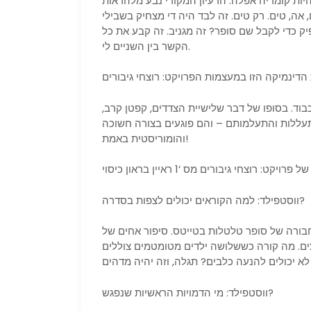
היות קומדיה אפלה. הרעיון המקורי נבע מלהראות
, טים. רק טים. זה לבד היה די מצחיק בשבילי
 כדי לקבל שם סופר? זה מגניב. זה קבע את כל
הקשר בין השניים לי.
בוד. בסופו של דבר שלישיית הצדדים, קפטן קרב,
התעללות והתעלמותם – והם פוגעים בצורה חשוכה
והומוריסטית באמת!
קט: רוצחי גיבורים מס ‘1 ראיין בראון כיסוי
ווסטפילד: למה הקוראים יכולים לצפות בסדרה?
 של סופר טלטלות בטייטס. סיפור אחים של Coen of Sidekicks וההחלטות האפלות שהם
ם. מה קורה כששלושה ילדים מטומטמים צוללים
ווסטפילד: מי הדמויות הראשיות שנפגש?