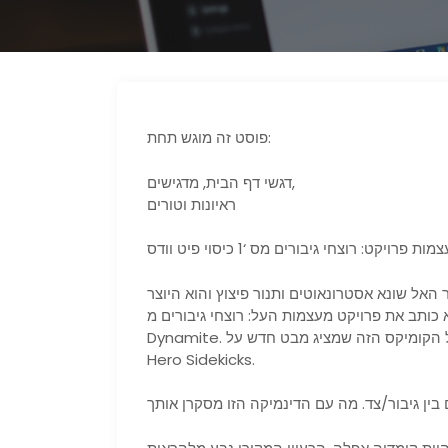
פוסט זה מוגש תחת:
דגשי דף הבית, מדגישים,
ראיונות וטורים
ות פרויקט: רוצחי גיבורים מס ‘1 כיסוי פיט וודס
ר האל שונא אסטרונאוטים ותנור פיצוץ והוא היוצר
כותב את פרויקט מעצמות העל: רוצחי גיבורים מ-
Dynamite. רוג’ר אש של ווסטפילד שוחח לאחרונה עם בראון על הקומיקס הזה שמציג מבט חדש על Super
Hero Sidekicks.