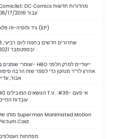
Comiclist: DC Comics מהדורות חדשות
עבור 08/17/2016
ג’ד ולוסיה-זה פלא (EP)
שחרורים חדשים בחנות ל
בספטמבר 2021!
שומרי שומנים ב- HBO ייעודיים לפרק הלפנ
אחרון לד”ר מנהטן כדי לספר שזה הרבה סיפור
אבוד, עדיין
40 הנושאים המובילים T.V. אי פעם 
עובדות החיים
מותו של perman Manimated Motion
Pictum Cast
מפתחות העטלפים