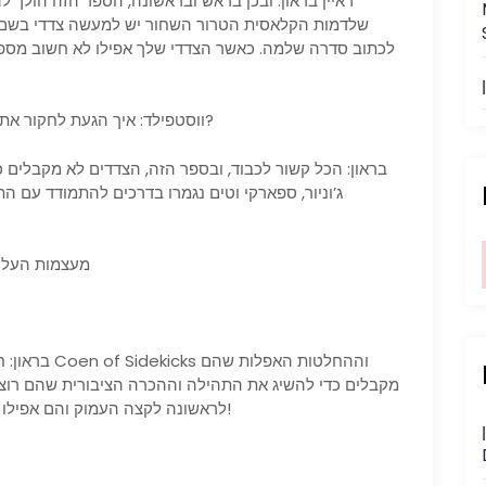
ראיין בראון: ובכן בראש ובראשונה, הספר הזה הולך ל
שלדמות הקלאסית הטרור השחור יש למעשה צדדי בשם, אה
לכתוב סדרה שלמה. כאשר הצדדי שלך אפילו לא חשוב מספיק
ווסטפילד: איך הגעת לחקור את הדינמיקה הזו במעצמות הפרויקט: רוצחי גיבורים?
בראון: הכל קשור לכבוד, ובספר הזה, הצדדים לא מקבלים כ
ג’וניור, ספארקי וטים נגמרו בדרכים להתמודד עם 
מעצמות העל של פרוי
בראון: חבורה
מקבלים כדי להשיג את התהילה וההכרה הציבורית שהם רוצי
לראשונה לקצה העמוק והם אפילו לא יכולים להנעה כלבים? תגלה, וזה יהיה מדהים!
M של