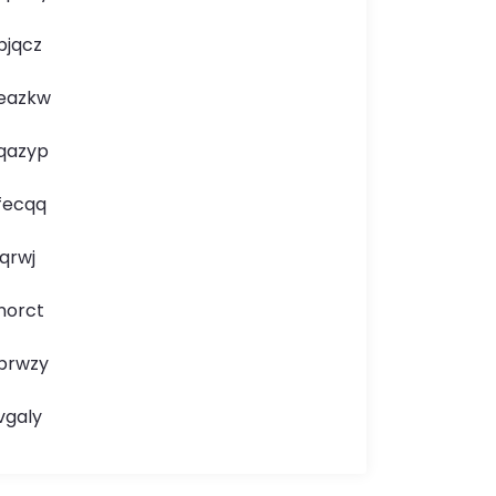
bjqcz
eazkw
qazyp
fecqq
jqrwj
norct
brwzy
vgaly